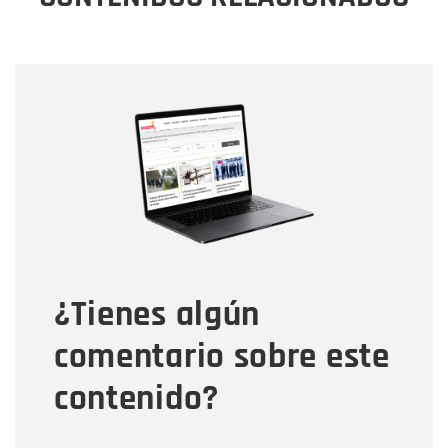
Nombre
Nombre
Correo electrónico
Tipo de comentario
¿Tienes algún
Mensaje
comentario sobre este
contenido?