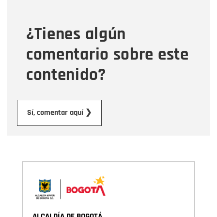
¿Tienes algún
Mensaje
comentario sobre este
contenido?
Enviar
Sí, comentar aquí ❯
ALCALDÍA DE BOGOTÁ