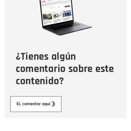
Correo electrónico
Tipo de comentario
¿Tienes algún
Mensaje
comentario sobre este
contenido?
Enviar
Sí, comentar aquí ❯