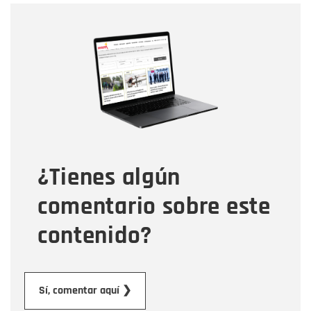
Nombre
Nombre
Correo electrónico
Tipo de comentario
¿Tienes algún
Mensaje
comentario sobre este
contenido?
Enviar
Sí, comentar aquí ❯