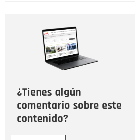
Nombre
Nombre
Correo electrónico
Tipo de comentario
¿Tienes algún
Mensaje
comentario sobre este
contenido?