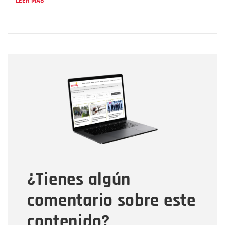
LEER MÁS
Nombre
Nombre
Correo electrónico
Tipo de comentario
¿Tienes algún
Mensaje
comentario sobre este
contenido?