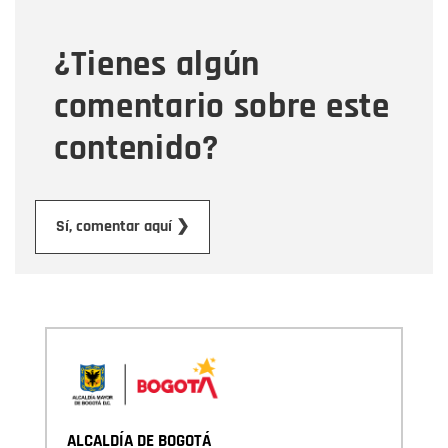
¿Tienes algún
Mensaje
comentario sobre este
contenido?
Enviar
Sí, comentar aquí ❯
ALCALDÍA DE BOGOTÁ