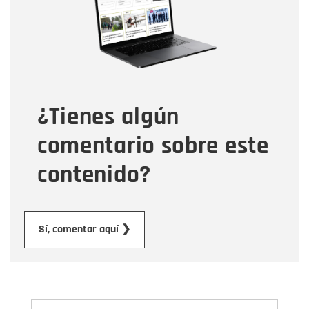
Correo electrónico
Tipo de comentario
¿Tienes algún
Mensaje
comentario sobre este
contenido?
Enviar
Sí, comentar aquí ❯