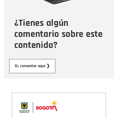
Tipo de comentario
¿Tienes algún
Mensaje
comentario sobre este
contenido?
Enviar
Sí, comentar aquí ❯