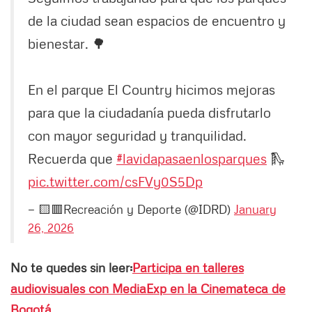
de la ciudad sean espacios de encuentro y
bienestar. 🌳
En el parque El Country hicimos mejoras
para que la ciudadanía pueda disfrutarlo
con mayor seguridad y tranquilidad.
Recuerda que
#lavidapasaenlosparques
🛝
pic.twitter.com/csFVy0S5Dp
— 🟨🟥Recreación y Deporte (@IDRD)
January
26, 2026
No te quedes sin leer:
Participa en talleres
audiovisuales con MediaExp en la Cinemateca de
Bogotá