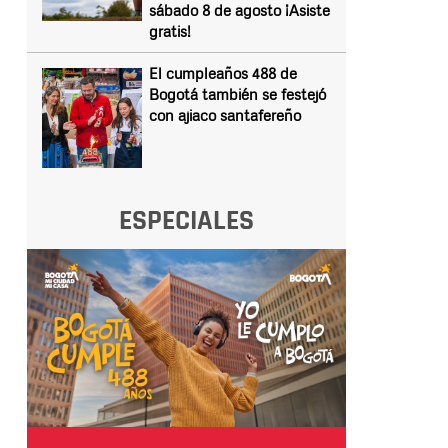
sábado 8 de agosto ¡Asiste
gratis!
El cumpleaños 488 de
Bogotá también se festejó
con ajiaco santafereño
ESPECIALES