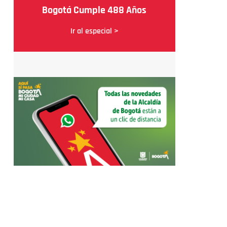
Bogotá Cumple 488 Años
Ir al especial >