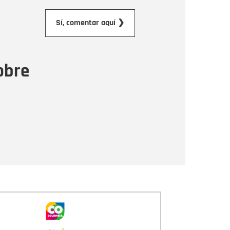
orreo electrónico
Sí, comentar aquí ❯
ensaje
obre
Enviar