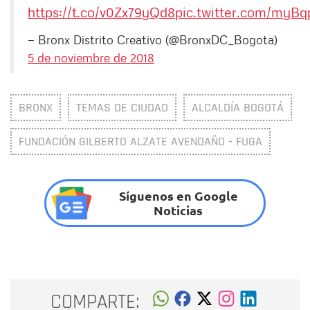
https://t.co/v0Zx79yQd8
pic.twitter.com/myB
— Bronx Distrito Creativo (@BronxDC_Bogota)
5 de noviembre de 2018
BRONX
TEMAS DE CIUDAD
ALCALDÍA BOGOTÁ
FUNDACIÓN GILBERTO ALZATE AVENDAÑO - FUGA
Síguenos en Google
Noticias
COMPARTE: