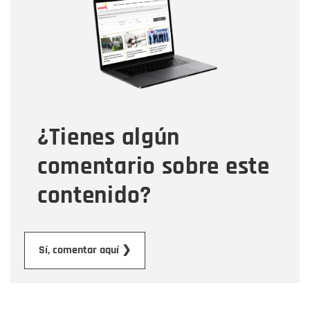
Nombre
Correo electrónico
Tipo de comentario
¿Tienes algún
Mensaje
comentario sobre este
contenido?
Enviar
Sí, comentar aquí ❯