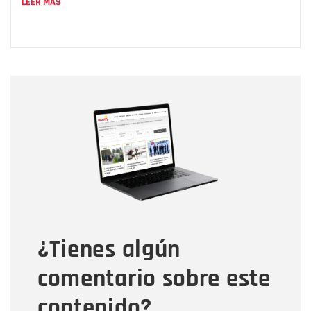
LEER MÁS
Nombre
Nombre
Correo electrónico
Tipo de comentario
¿Tienes algún
Mensaje
comentario sobre este
contenido?