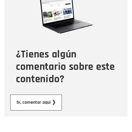
Correo electrónico
Tipo de comentario
¿Tienes algún
Mensaje
comentario sobre este
contenido?
Enviar
Sí, comentar aquí ❯