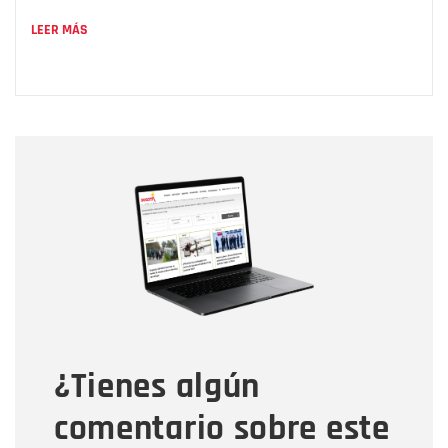
LEER MÁS
Nombre
Nombre
Correo electrónico
Tipo de comentario
¿Tienes algún
Mensaje
comentario sobre este