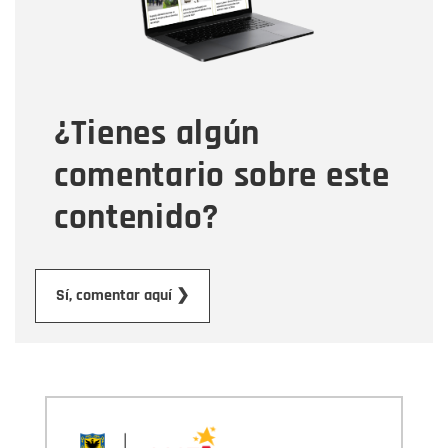
Tipo de comentario
¿Tienes algún
Mensaje
comentario sobre este
contenido?
Enviar
Sí, comentar aquí ❯