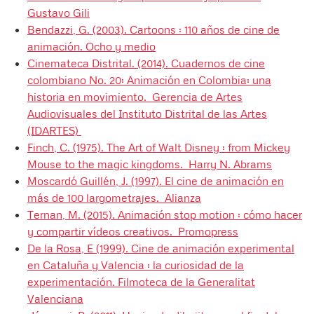
Gustavo Gili
Bendazzi, G. (2003). Cartoons : 110 años de cine de
animación. Ocho y medio
Cinemateca Distrital. (2014). Cuadernos de cine
colombiano No. 20: Animación en Colombia: una
historia en movimiento. Gerencia de Artes
Audiovisuales del Instituto Distrital de las Artes
(IDARTES)
Finch, C. (1975). The Art of Walt Disney : from Mickey
Mouse to the magic kingdoms. Harry N. Abrams
Moscardó Guillén, J. (1997). El cine de animación en
más de 100 largometrajes. Alianza
Ternan, M. (2015). Animación stop motion : cómo hacer
y compartir vídeos creativos. Promopress
De la Rosa, E (1999). Cine de animación experimental
en Cataluña y Valencia : la curiosidad de la
experimentación. Filmoteca de la Generalitat
Valenciana