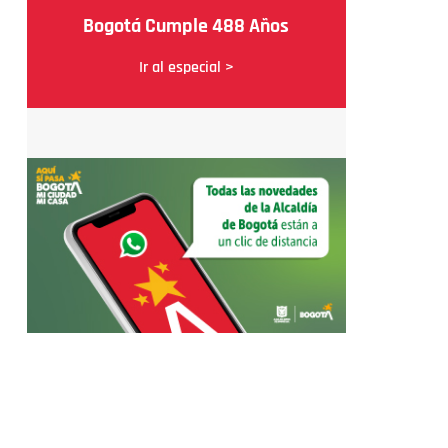
Bogotá Cumple 488 Años
Ir al especial >