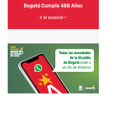
Bogotá Cumple 488 Años
Ir al especial >