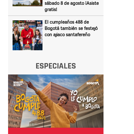
sábado 8 de agosto ¡Asiste
gratis!
El cumpleaños 488 de
Bogotá también se festejó
con ajiaco santafereño
ESPECIALES