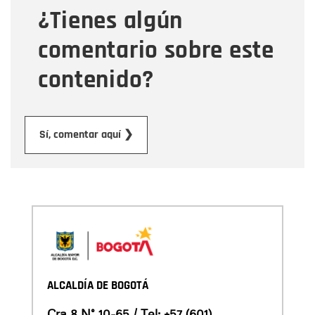
¿Tienes algún
Mensaje
comentario sobre este
contenido?
Enviar
Sí, comentar aquí ❯
ALCALDÍA DE BOGOTÁ
Cra 8 N° 10-65 / Tel:
+57 (601)