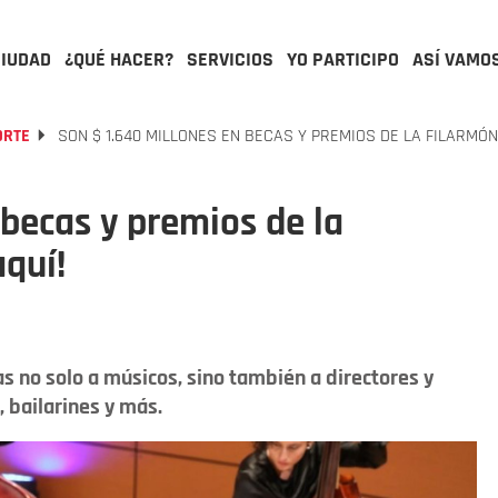
CIUDAD
¿QUÉ HACER?
SERVICIOS
YO PARTICIPO
ASÍ VAMO
ORTE
SON $ 1.640 MILLONES EN BECAS Y PREMIOS DE LA FILARMÓNI
 becas y premios de la
aquí!
as no solo a músicos, sino también a directores y
, bailarines y más.