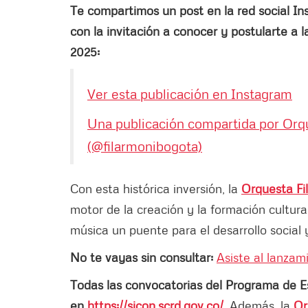
Te compartimos un post en la red social I
con la invitación a conocer y postularte a 
2025:
Ver esta publicación en Instagram
Una publicación compartida por Orq
(@filarmonibogota)
Con esta histórica inversión, la
Orquesta Fi
motor de la creación y la formación cultur
música un puente para el desarrollo social y
No te vayas sin consultar:
Asiste al lanzam
Todas las convocatorias del Programa de E
en
https://sicon.scrd.gov.co/
.
Además, la
Or