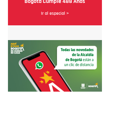
Bogotá Cumple 488 Años
Ir al especial >