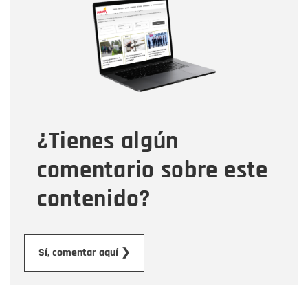
Nombre
Correo electrónico
Tipo de comentario
¿Tienes algún
Mensaje
comentario sobre este
contenido?
Enviar
Sí, comentar aquí ❯