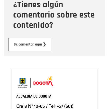
¿Tienes algún
Mensaje
comentario sobre este
contenido?
Enviar
Sí, comentar aquí ❯
ALCALDÍA DE BOGOTÁ
Cra 8 N° 10-65 / Tel:
+57 (601)