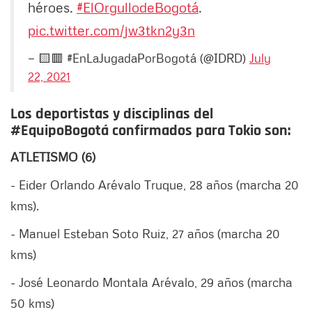
héroes.
#ElOrgullodeBogotá
.
pic.twitter.com/jw3tkn2y3n
— 🟨🟥 #EnLaJugadaPorBogotá (@IDRD)
July
22, 2021
Los deportistas y disciplinas del
#EquipoBogotá confirmados para Tokio son:
ATLETISMO (6)
- Eider Orlando Arévalo Truque, 28 años (marcha 20
kms).
- Manuel Esteban Soto Ruiz, 27 años (marcha 20
kms)
- José Leonardo Montala Arévalo, 29 años (marcha
50 kms)