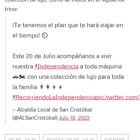
trino:
¡Te tenemos el plan que te hará viajar en
el tiempo! ⏲️
Este 20 de Julio acompáñanos a vivir
nuestra
#Independencia
a toda máquina
🚗🏍️ con una colección de lujo para toda
la familia 👨‍👩‍👦‍👦
#RecorriendoLaIndependencia
pic.twitter.co
— Alcaldía Local de San Cristóbal
(@ALSanCristobal)
July 18, 2022