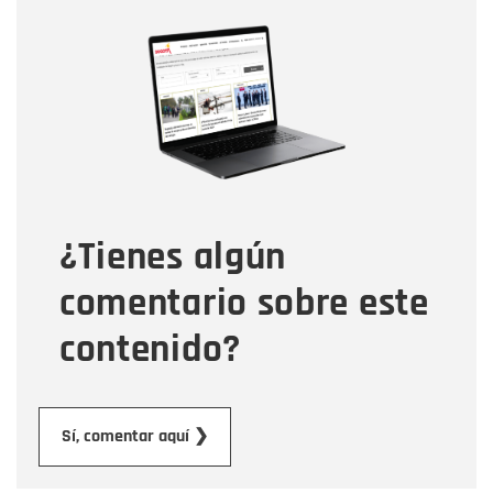
Nombre
Nombre
Correo electrónico
Tipo de comentario
¿Tienes algún
Mensaje
comentario sobre este
contenido?
Enviar
Sí, comentar aquí ❯