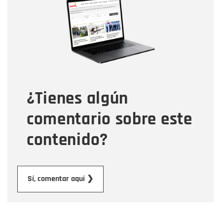
Nombre
Correo electrónico
Tipo de comentario
¿Tienes algún
Mensaje
comentario sobre este
contenido?
Enviar
Sí, comentar aquí ❯