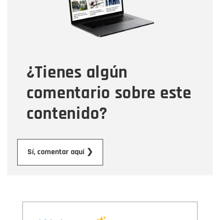
Tipo de comentario
¿Tienes algún
Mensaje
comentario sobre este
contenido?
Enviar
Sí, comentar aquí ❯