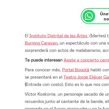
Únet
no
El
Instituto Distrital de las Artes
(Idartes) 
Burning Caravan
,
un espectáculo con una e
sorprenderá con actos de malabarismo, acro
Te puede interesar:
Asiste a concierto carr
Para conocer más,
Portal Bogotá
habló co
se presentará en el
Teatro Jorge Eliécer Ga
(
Entrada con costo). Esto es lo que nos con
Víctor Koskorria, un personaje sacado de un 
recuerdos junto al cantante de la banda, el
inspirada en el fuego
manouche
y en la fue