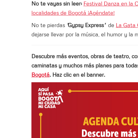
No te vayas sin leer:
Festival Danza en la 
localidades de Bogotá ¡Agéndate!
No te pierdas
'
Gypsy Express
'
de
La Gata 
dejarse llevar por la música, el humor y l
Descubre más eventos, obras de teatro, conci
caminatas y muchos más planes para todas 
Bogotá
. Haz clic en el banner.