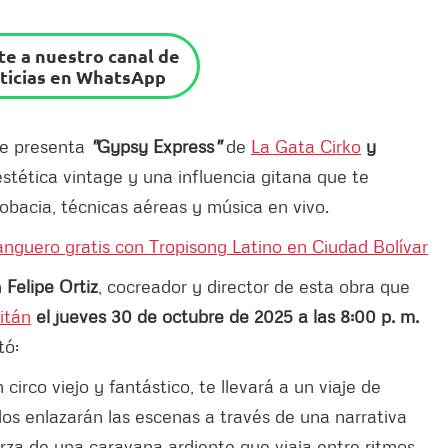
e a nuestro canal de
ticias en WhatsApp
te presenta
"
Gypsy Express
"
de
La Gata Cirko
y
stética vintage y una influencia gitana que te
bacia, técnicas aéreas y música en vivo.
anguero gratis con Tropisong Latino en Ciudad Bolívar
n
Felipe Ortiz
, cocreador y director de esta obra que
itán
el jueves 30 de octubre de 2025 a las 8:00 p. m.
tó:
circo viejo y fantástico, te llevará a un viaje de
los enlazarán las escenas a través de una narrativa
rza de una caravana ardiente que viaja entre ritmos