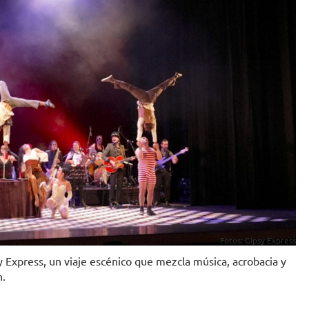
Fotos: Gipsy Express
 Express, un viaje escénico que mezcla música, acrobacia y
n.