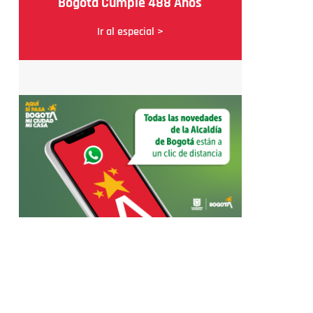
Bogotá Cumple 488 Años
Ir al especial >