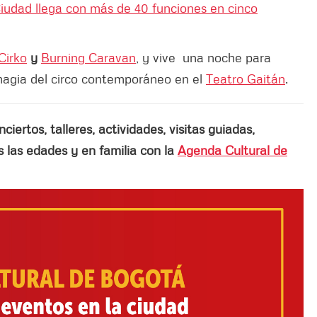
Ciudad llega con más de 40 funciones en cinco
Cirko
y
Burning Caravan
, y vive una noche para
a magia del circo contemporáneo en el
Teatro Gaitán
.
ertos, talleres, actividades, visitas guiadas,
las edades y en familia con la
Agenda Cultural de