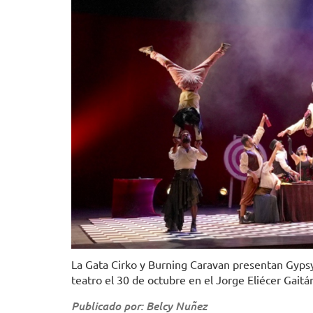
La Gata Cirko y Burning Caravan presentan Gypsy
teatro el 30 de octubre en el Jorge Eliécer Gaitá
Publicado por: Belcy Nuñez