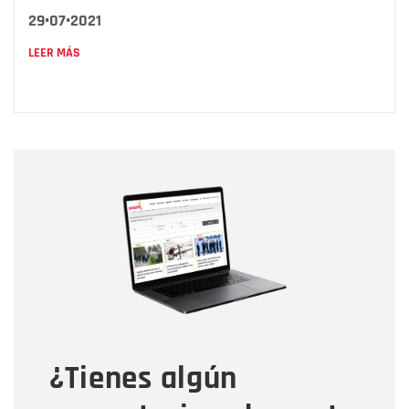
29•07•2021
LEER MÁS
Nombre
Nombre
Correo electrónico
Tipo de comentario
¿Tienes algún
Mensaje