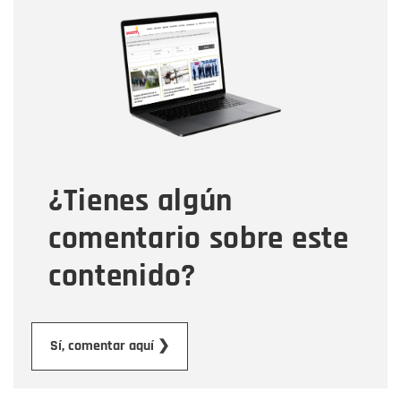
Nombre
Nombre
Correo electrónico
Tipo de comentario
¿Tienes algún
Mensaje
comentario sobre este
contenido?
Enviar
Sí, comentar aquí ❯