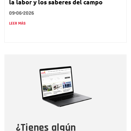
la labor y los saberes del campo
09•06•2026
LEER MÁS
Nombre
Nombre
Correo electrónico
Tipo de comentario
¿Tienes algún
Mensaje