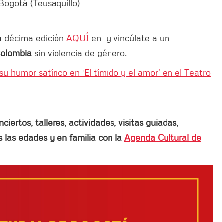
Bogotá (Teusaquillo)
a décima edición
AQUÍ
en y vincúlate a un
olombia
sin violencia de género.
u humor satírico en ‘El tímido y el amor’ en el Teatro
ertos, talleres, actividades, visitas guiadas,
las edades y en familia con la
Agenda Cultural de