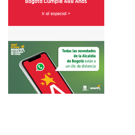
Bogotá Cumple 488 Años
Ir al especial >