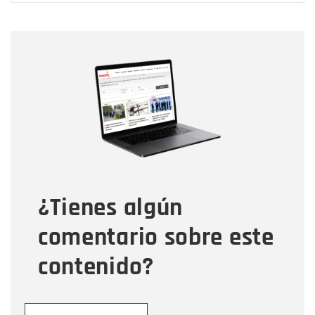
Nombre
Nombre
Correo electrónico
Tipo de comentario
¿Tienes algún
Mensaje
comentario sobre este
contenido?