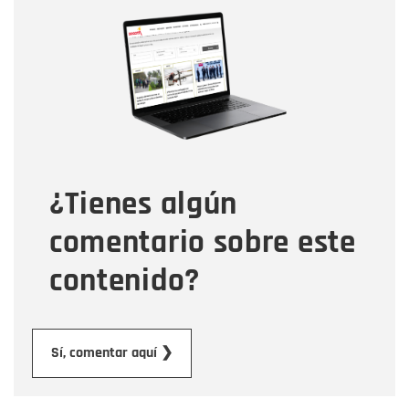
Nombre
Nombre
Correo electrónico
Tipo de comentario
¿Tienes algún
Mensaje
comentario sobre este
contenido?
Enviar
Sí, comentar aquí ❯