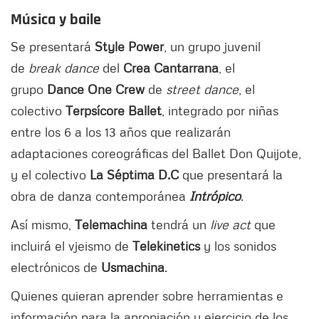
Música y baile
Se presentará
Style Power
, un grupo juvenil
de
break dance
del
Crea Cantarrana
, el
grupo
Dance One Crew
de
street dance
, el
colectivo
Terpsícore Ballet
, integrado por niñas
entre los 6 a los 13 años que realizarán
adaptaciones coreográficas del Ballet Don Quijote,
y el colectivo
La Séptima D.C
que presentará la
obra de danza contemporánea
Intrópico
.
Así mismo,
Telemachina
tendrá un
live act
que
incluirá el vjeismo de
Telekinetics
y los sonidos
electrónicos de
Usmachina
.
Quienes quieran aprender sobre herramientas e
información para la apropiación y ejercicio de los