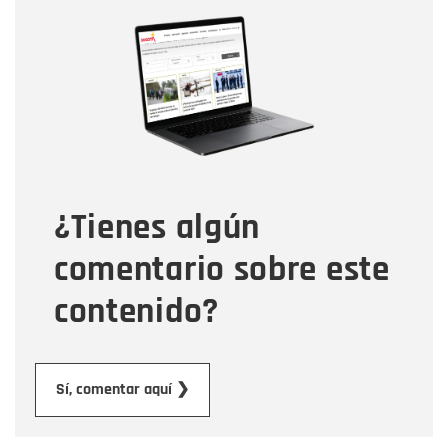
Nombre
Nombre
Correo electrónico
Tipo de comentario
¿Tienes algún
Mensaje
comentario sobre este
contenido?
Enviar
Sí, comentar aquí ❯