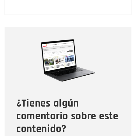
Nombre
Nombre
Correo electrónico
Tipo de comentario
¿Tienes algún
Mensaje
comentario sobre este
contenido?