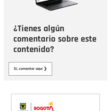
Tipo de comentario
¿Tienes algún
Mensaje
comentario sobre este
contenido?
Enviar
Sí, comentar aquí ❯