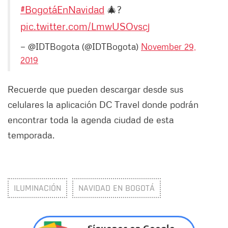
#BogotáEnNavidad
🎄?
pic.twitter.com/LmwUSOvscj
— @IDTBogota (@IDTBogota)
November 29,
2019
Recuerde que pueden descargar desde sus
celulares la aplicación DC Travel donde podrán
encontrar toda la agenda ciudad de esta
temporada.
ILUMINACIÓN
NAVIDAD EN BOGOTÁ
Síguenos en Google