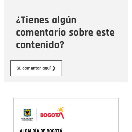
¿Tienes algún
Mensaje
comentario sobre este
contenido?
Enviar
Sí, comentar aquí ❯
ALCALDÍA DE BOGOTÁ