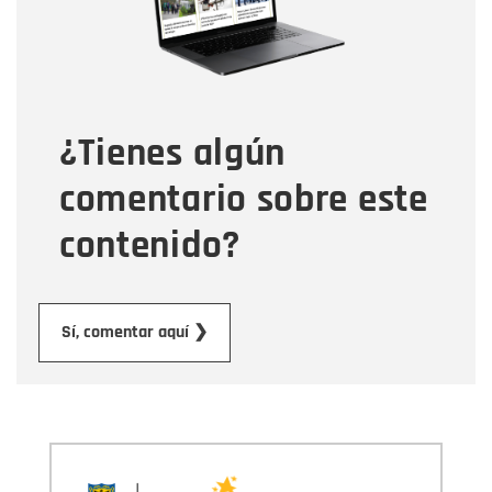
Tipo de comentario
¿Tienes algún
Mensaje
comentario sobre este
contenido?
Enviar
Sí, comentar aquí ❯