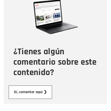
Nombre
Correo electrónico
Tipo de comentario
¿Tienes algún
Mensaje
comentario sobre este
contenido?
Enviar
Sí, comentar aquí ❯