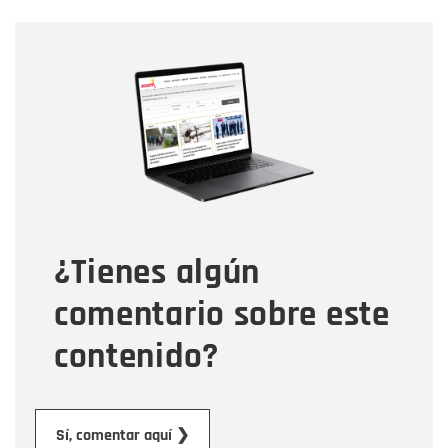
Nombre
Nombre
Correo electrónico
Tipo de comentario
¿Tienes algún
Mensaje
comentario sobre este
contenido?
Enviar
Sí, comentar aquí ❯