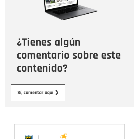
Tipo de comentario
¿Tienes algún
Mensaje
comentario sobre este
contenido?
Enviar
Sí, comentar aquí ❯