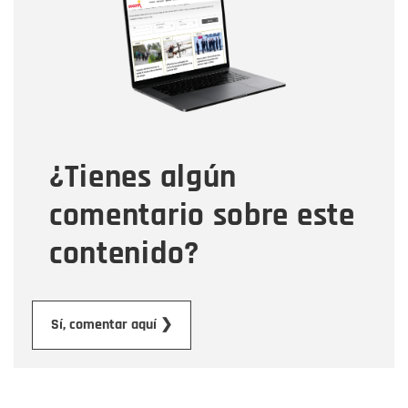
Correo electrónico
Tipo de comentario
¿Tienes algún
Mensaje
comentario sobre este
contenido?
Enviar
Sí, comentar aquí ❯