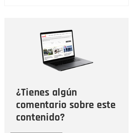
Nombre
Nombre
Correo electrónico
Tipo de comentario
¿Tienes algún
Mensaje
comentario sobre este
contenido?