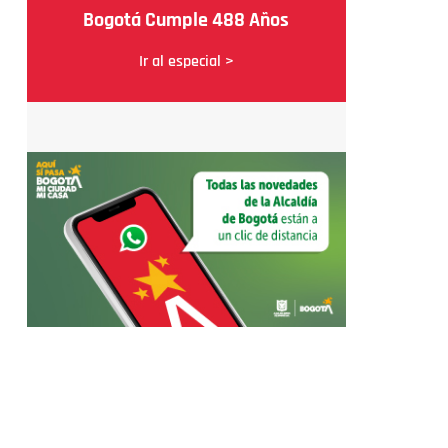
Bogotá Cumple 488 Años
Ir al especial >