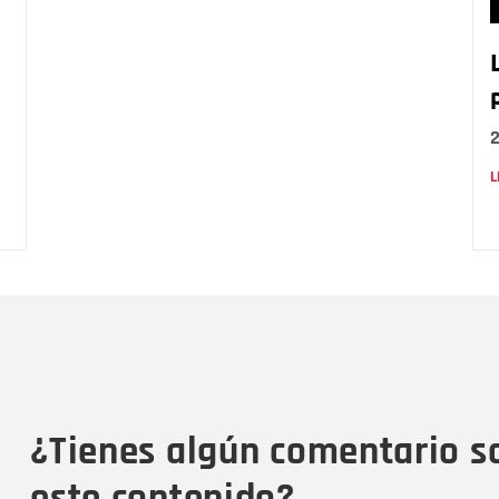
L
Nombre
C
Nombre
Tipo de comentario
M
¿Tienes algún comentario s
este contenido?