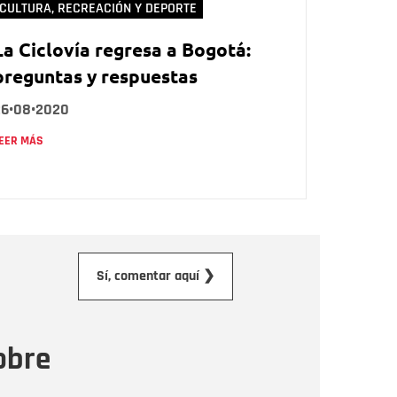
CULTURA, RECREACIÓN Y DEPORTE
La Ciclovía regresa a Bogotá:
preguntas y respuestas
26•08•2020
EER MÁS
orreo electrónico
Sí, comentar aquí ❯
ensaje
obre