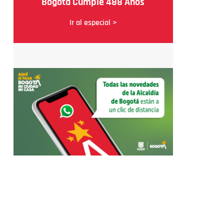
Bogotá Cumple 488 Años
Ir al especial >