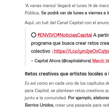
'A varias manos' llegará el lunes 14 de ma
Pública.
Se podrá ver de lunes a viernes a l
Aquí, un tuit del Canal Capital con el anunc
⭕
#ENVIVO
#NoticiasCapital
A partir
programa que busca crear retos creat
colectivo ↓
https://t.co/ym2jeOvCq1
p
— Capital Ahora (@capitalahora)
March 14
Retos creativos que artistas locales o 
Es así como en cada uno de los capítulos de
para Capital, se plantean retos creativos qu
junto a la comunidad.
Por ejemplo, elaborar
Barrios Unidos,
crear una pasarela para redu