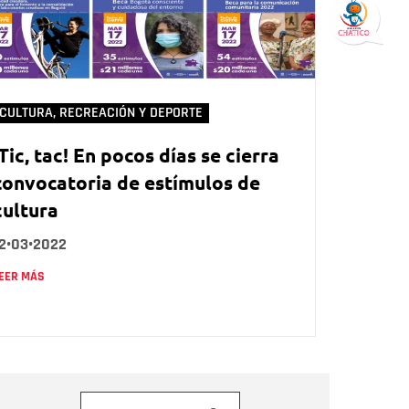
CULTURA, RECREACIÓN Y DEPORTE
¡Tic, tac! En pocos días se cierra
convocatoria de estímulos de
cultura
12•03•2022
EER MÁS
orreo electrónico