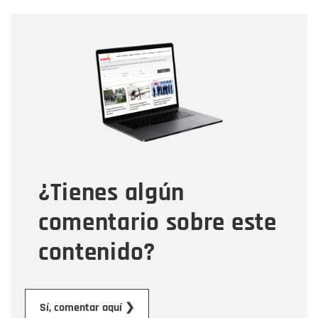
Nombre
Nombre
Correo electrónico
Tipo de comentario
¿Tienes algún
Mensaje
comentario sobre este
contenido?
Enviar
Sí, comentar aquí ❯