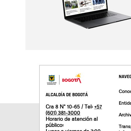
NAVEG
Conoc
ALCALDÍA DE BOGOTÁ
Entid
Cra 8 N° 10-65 / Tel:
+57
(601) 381-3000
Archi
Horario de atención al
público:
Trans
Lunes a viernes de 7:00