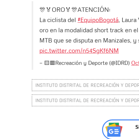
🎊🏅ORO🏅🎊ATENCIÓN:
La ciclista del
#EquipoBogotá
, Laura
oro en la modalidad short track en
MTB que se disputa en Manizales, y s
pic.twitter.com/n54SgKf6NM
— 🟨🟥Recreación y Deporte (@IDRD)
Oct
INSTITUTO DISTRITAL DE RECREACIÓN Y DEPOR
INSTITUTO DISTRITAL DE RECREACIÓN Y DEPOR
S