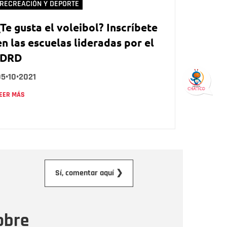
RECREACIÓN Y DEPORTE
¿Te gusta el voleibol? Inscríbete
en las escuelas lideradas por el
IDRD
5•10•2021
EER MÁS
orreo electrónico
Sí, comentar aquí ❯
ensaje
obre