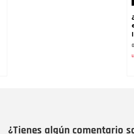
0
L
Nombre
C
Nombre
Tipo de comentario
M
¿Tienes algún comentario s