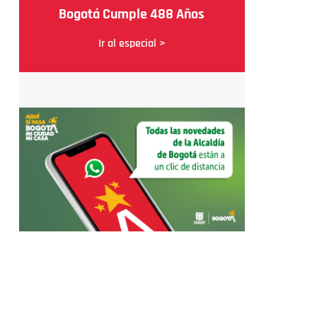
Bogotá Cumple 488 Años
Ir al especial >