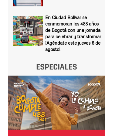
En Ciudad Bolívar se
conmemoran los 488 años
de Bogotá con una jornada
para celebrar y transformar
¡Agéndate este jueves 6 de
agosto!
ESPECIALES