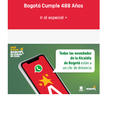
Bogotá Cumple 488 Años
Ir al especial >