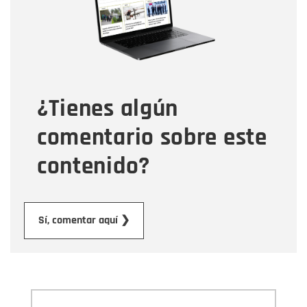
Tipo de comentario
¿Tienes algún
Mensaje
comentario sobre este
contenido?
Enviar
Sí, comentar aquí ❯