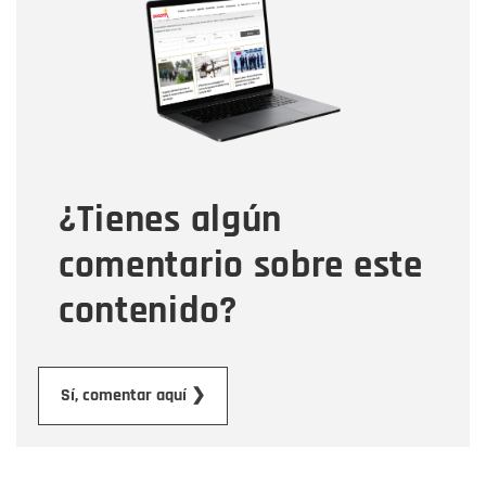
Nombre
Correo electrónico
Tipo de comentario
¿Tienes algún
Mensaje
comentario sobre este
contenido?
Enviar
Sí, comentar aquí ❯