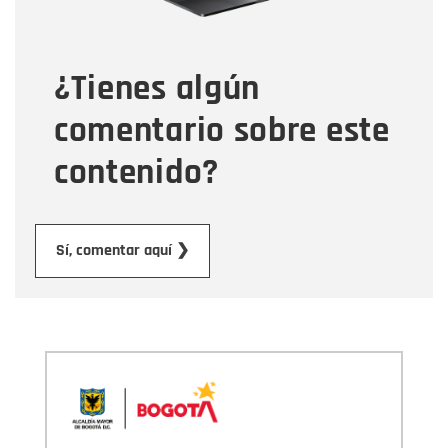
Tipo de comentario
¿Tienes algún
Mensaje
comentario sobre este
contenido?
Enviar
Sí, comentar aquí ❯