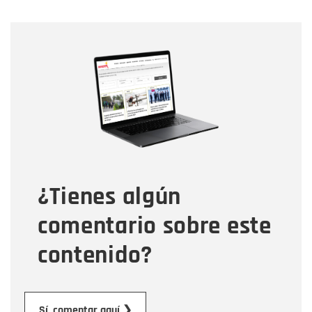
Nombre
Nombre
Correo electrónico
Tipo de comentario
¿Tienes algún
Mensaje
comentario sobre este
contenido?
Enviar
Sí, comentar aquí ❯